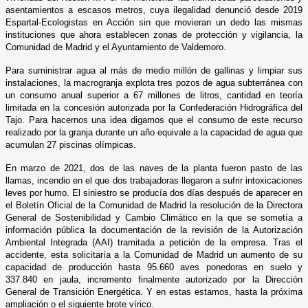
asentamientos a escasos metros, cuya ilegalidad denunció desde 2019
Espartal-Ecologistas en Acción sin que movieran un dedo las mismas
instituciones que ahora establecen zonas de protección y vigilancia, la
Comunidad de Madrid y el Ayuntamiento de Valdemoro.
Para suministrar agua al más de medio millón de gallinas y limpiar sus
instalaciones, la macrogranja explota tres pozos de agua subterránea con
un consumo anual superior a 67 millones de litros, cantidad en teoría
limitada en la concesión autorizada por la Confederación Hidrográfica del
Tajo. Para hacernos una idea digamos que el consumo de este recurso
realizado por la granja durante un año equivale a la capacidad de agua que
acumulan 27 piscinas olímpicas.
En marzo de 2021, dos de las naves de la planta fueron pasto de las
llamas, incendio en el que dos trabajadoras llegaron a sufrir intoxicaciones
leves por humo. El siniestro se producía dos días después de aparecer en
el Boletín Oficial de la Comunidad de Madrid la resolución de la Directora
General de Sostenibilidad y Cambio Climático en la que se sometía a
información pública la documentación de la revisión de la Autorización
Ambiental Integrada (AAI) tramitada a petición de la empresa. Tras el
accidente, esta solicitaría a la Comunidad de Madrid un aumento de su
capacidad de producción hasta 95.660 aves ponedoras en suelo y
337.840 en jaula, incremento finalmente autorizado por la Dirección
General de Transición Energética. Y en estas estamos, hasta la próxima
ampliación o el siguiente brote vírico.