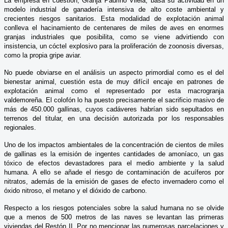
La empresa en cuestión, Granja Padrino Vilela, basa su actividad en un
modelo industrial de ganadería intensiva de alto coste ambiental y
crecientes riesgos sanitarios. Esta modalidad de explotación animal
conlleva el hacinamiento de centenares de miles de aves en enormes
granjas industriales que posibilita, como se viene advirtiendo con
insistencia, un cóctel explosivo para la proliferación de zoonosis diversas,
como la propia gripe aviar.
No puede obviarse en el análisis un aspecto primordial como es el del
bienestar animal, cuestión esta de muy difícil encaje en patrones de
explotación animal como el representado por esta macrogranja
valdemoreña. El colofón lo ha puesto precisamente el sacrificio masivo de
más de 450.000 gallinas, cuyos cadáveres habrían sido sepultados en
terrenos del titular, en una decisión autorizada por los responsables
regionales.
Uno de los impactos ambientales de la concentración de cientos de miles
de gallinas es la emisión de ingentes cantidades de amoníaco, un gas
tóxico de efectos devastadores para el medio ambiente y la salud
humana. A ello se añade el riesgo de contaminación de acuíferos por
nitratos, además de la emisión de gases de efecto invernadero como el
óxido nitroso, el metano y el dióxido de carbono.
Respecto a los riesgos potenciales sobre la salud humana no se olvide
que a menos de 500 metros de las naves se levantan las primeras
viviendas del Restón II. Por no mencionar las numerosas parcelaciones y