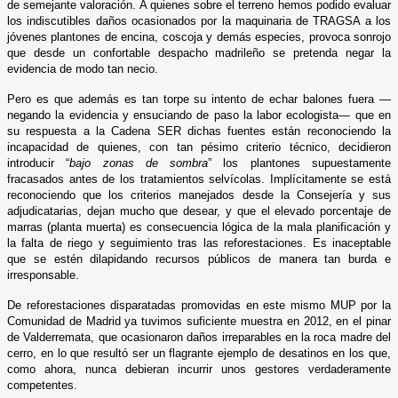
de semejante valoración. A quienes sobre el terreno hemos podido evaluar
los indiscutibles daños ocasionados por la maquinaria de TRAGSA a los
jóvenes plantones de encina, coscoja y demás especies, provoca sonrojo
que desde un confortable despacho madrileño se pretenda negar la
evidencia de modo tan necio.
Pero es que además es tan torpe su intento de echar balones fuera —
negando la evidencia y ensuciando de paso la labor ecologista— que en
su respuesta a la Cadena SER dichas fuentes están reconociendo la
incapacidad de quienes, con tan pésimo criterio técnico, decidieron
introducir “
bajo zonas de sombra
” los plantones supuestamente
fracasados antes de los tratamientos selvícolas. Implícitamente se está
reconociendo que los criterios manejados desde la Consejería y sus
adjudicatarias, dejan mucho que desear, y que el elevado porcentaje de
marras (planta muerta) es consecuencia lógica de la mala planificación y
la falta de riego y seguimiento tras las reforestaciones. Es inaceptable
que se estén dilapidando recursos públicos de manera tan burda e
irresponsable.
De reforestaciones disparatadas promovidas en este mismo MUP por la
Comunidad de Madrid ya tuvimos suficiente muestra en 2012, en el pinar
de Valderremata, que ocasionaron daños irreparables en la roca madre del
cerro, en lo que resultó ser un flagrante ejemplo de desatinos en los que,
como ahora, nunca debieran incurrir unos gestores verdaderamente
competentes.